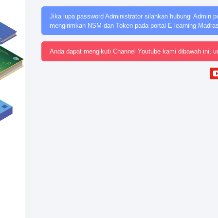
Jika lupa password Administrator silahkan hubungi Admin p
mengirimkan NSM dan Token pada portal E-learning Madra
Anda dapat mengikuti Channel Youtube kami dibawah ini, u