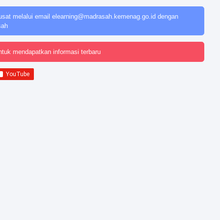
usat melalui email
elearning@madrasah.kemenag.go.id
dengan
sah
ntuk mendapatkan informasi terbaru