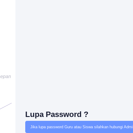
Depan
Lupa Password ?
Jika lupa password Guru atau Siswa silahkan hubungi Admin